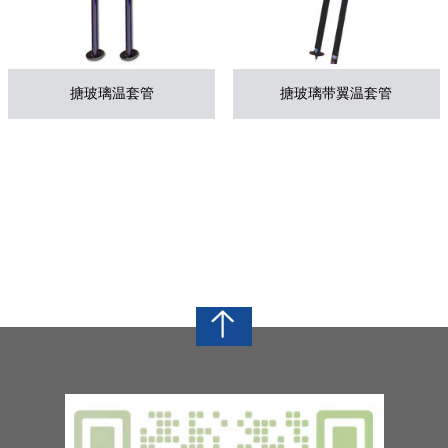
搪玻璃温套管
搪玻璃带翼温套管