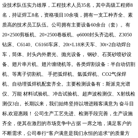
业技术队伍实力雄厚，工程技术人员35名，其中高级工程师8
名，持证焊工8名，资格项目10余项，拥有一支工种齐全、素
质高的技术员工队伍。公司拥有主要设备60余台（套）。有
20×2500剪板机、20×2500卷板机、φ6000封头齐边机、Z3050
钻床、C6140、C6160车床、20t×L18米天车、30t×2自动焊台
车，筒体、封头内外磨光、抛光设备， 钢砂、石英砂喷砂设
备、翅片串片机、翅片缠绕机等。各类焊割设备：半自动切割
机、等离子切割机、 手把弧焊机、氩弧焊机、CO2气保焊
机、自动埋弧焊机配套齐全。主要检测设备有：斯派克光谱
仪、万能 材料试验机、冲击试验机、超声波检测仪、X射线检
测仪3台。长期以来，我们始终坚持以增进顾客满意为 奋斗目
标,欢迎惠顾！ 公司生产工艺先进、检测手段完善，生产设施
齐全，使其在激烈的市场竞争中占据 一席之地，满足客户的
不断需求，公司奉行“客户满意是我们永恒的追求”的质量方